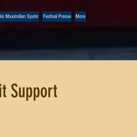
io Maximilian Spohr
Festival Presse
More
t Support