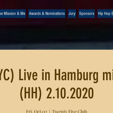
he Mission & Me
Awards & Nominations
Jury
Sponsors
Hip Hop B
YC) Live in Hamburg mi
(HH) 2.10.2020
Fri, Oct 02
  |  
Twenty Five Club