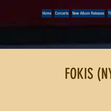
Home
Concerts
New Album Releases
T
FOKIS (N