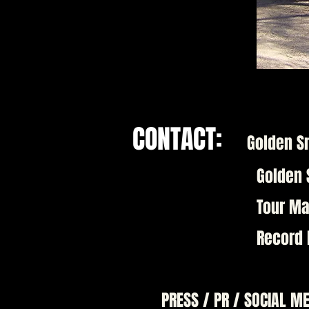
CONTACT:
Golden S
Golden Sneakers I
Tour Managemen
R
eco
rd
PRESS / PR / SOCIAL MEDI