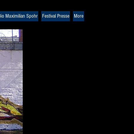
io Maximilian Spohr
Festival Presse
More