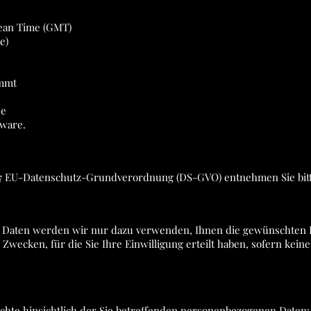
ean Time (GMT)
e)
ommt
he
tware.
r. 7 EU-Datenschutz-Grundverordnung (DS-GVO) entnehmen Sie bi
n Daten werden wir nur dazu verwenden, Ihnen die gewünschten 
 Zwecken, für die Sie Ihre Einwilligung erteilt haben, sofern kei
chte hinsichtlich der Sie betreffenden personenbezogenen Daten: