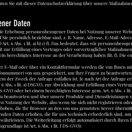
hten Sie mit dieser Datenschutzerklärung über unsere Maßnahme
ener Daten
die Erhebung personenbezogener Daten bei Nutzung unserer Webs
auf Sie persönlich beziehbar sind, z. B. Name, Adresse, E-Mail-Adre
t. 6 Abs. 1 lit. a) b) c) f). Das bedeutet, dass wir personenbezo
weit zur Erfüllung eines Vertrages oder vorvertraglicher Maßnahmen e
ir ein berechtigtes Interesse an der Verarbeitung haben (lit. f). D
r E-Mail oder über ein Kontaktformular werden die von Ihnen mit
lefonnummer) von uns gespeichert, um Ihre Fragen zu beantworte
em der Zweck der Anfrage entfallen ist. Je nach Art der Anfrage e
 6 Abs. 1 lit. a) DSGVO, zur Abwicklung und Erfüllung eines Vertra
DS-GVO oder bei einem berechtigten Interesse gem. Art. 6 Abs. 1 lit
n zu beantworten und über unsere Produkte und Dienstleistungen z
hen Nutzung der Website, also wenn Sie sich nicht registrieren od
hoben, die Ihr Browser an den von uns genutzten Server übermitt
enden Daten erhoben, die für uns technisch erforderlich sind, u
gewährleisten. Die Weiterleitung erfolgt automatisiert durch Ihren
grundlage ist Art. 6 Abs. 1 lit. f DS-GVO):