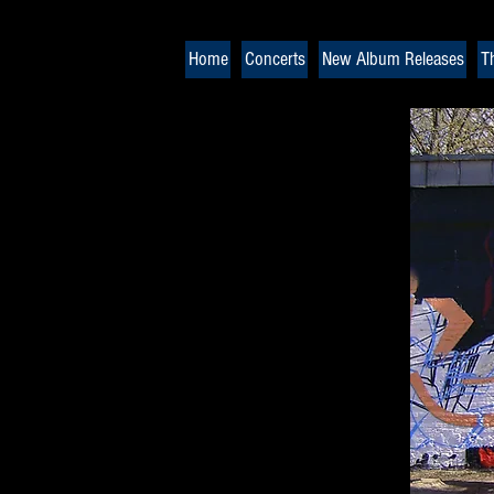
Home
Concerts
New Album Releases
T