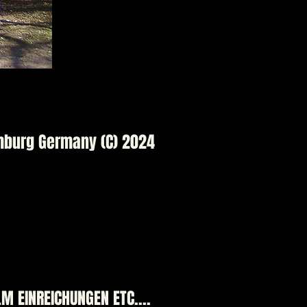
amburg Germany (C) 202
4
LM EINREICHUNGEN ETC....